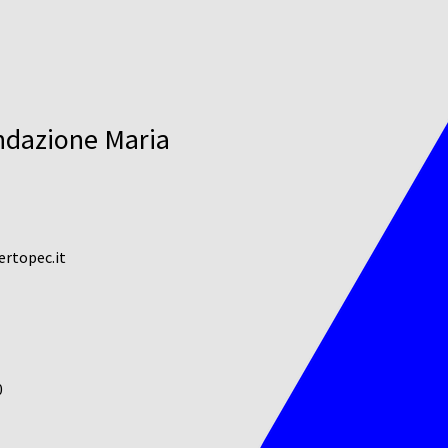
ndazione Maria
rtopec.it
0