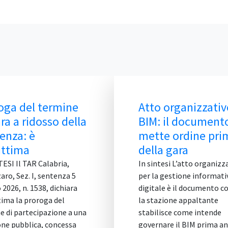
Atto organizzativo
Bando ti
BIM: il documento che
2/2026 SIA
mette ordine prima
BIM e veri
della gara
RUP nelle
ingegneria
In sintesi L’atto organizzativo
per la gestione informativa
IN SINTESI Il 
digitale è il documento con cui
2/2026 è lo sc
la stazione appaltante
disciplinare pe
stabilisce come intende
con procedura 
governare il BIM prima ancora di
economicamen