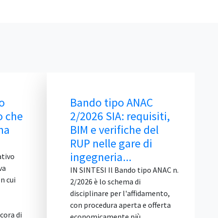
po ANAC
Unicità dell’Offerta: le
: requisiti,
Offerte Alternative
fiche del
Sono Vietate
 gare di
IN SINTESI Il Tar Lazio, Roma,
...
Sez. II bis, con la sentenza 4
agosto 2026, n. 14084, ribadisce
Bando tipo ANAC n.
che il principio di unicità
hema di
dell'offerta vieta a ogni
r l'affidamento,
concorrente di presentare più di
aperta e offerta
una proposta in gara. La regola
te più