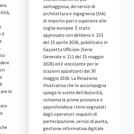
serve a garantire la
i servizi di
comparazione tra i partecipanti
 ingegneria (SIA)
in condizioni di parità. Nel caso
i o superiore alle
deciso, un'impresa aveva offerto
. È stato
un prodotto diverso da quello
delibera n. 153
richiesto nelle specifiche
026, pubblicato in
tecniche, dichiarandosi però
ale (Serie
disponibile a fornire il materiale
1 del 15 maggio
originariamente indicato
olante per le
qualora la stazione appaltante
tanti dal 30
lo avesse ritenuto inderogabile.
La Relazione
Per il Tar questa è un'offerta
he lo accompagna
condizionata e alternativa,
e dell'Autorità,
vietata perché attribuisce al
rime pronunce e
concorrente un ventaglio di
i temi segnalati
opzioni precluso agli altri
: requisiti di
partecipanti. Il ricorso contro
 servizi di punta,
l'esclusione è stato respinto. Il
mativa digitale
caso deciso dal Tar Lazio La