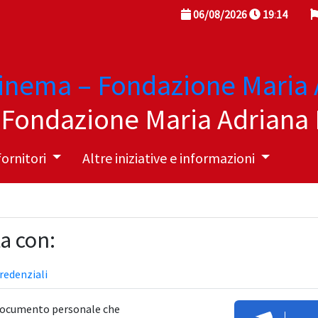
06/08/2026
19
:
14
 Fondazione Maria Adriana 
fornitori
Altre iniziative e informazioni
ta con:
redenziali
 documento personale che