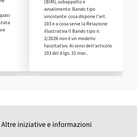
alto e
vicenda riguarda una gara
Bando tipo
d'appalto per la fornitura di
a dispone l'art.
ecostazioni (contenitori per la
erve la Relazione
raccolta rifiuti), ...
 Bando tipo n.
un modello
 sensi dell'articolo
1 mar...
Altre iniziative e informazioni