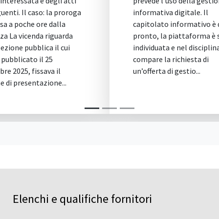
prevede l’uso della gestione
(BIM), subapp
informativa digitale. Il
avvalimento. 
capitolato informativo è quasi
vincolante: cos
pronto, la piattaforma è stata
103 e a cosa s
individuata e nel disciplinare
illustrativa Il
compare la richiesta di
2/2026 non è 
un’offerta di gestio...
facoltativo. Ai
103 del d.lgs. 3
Elenchi e qualifiche fornitori