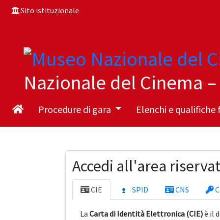
Sito istituzionale
Nazionale del Cinema –
Procedure di gara
Elenchi e qualifiche 
Accedi all'area riserva
CIE
SPID
CNS
C
La
Carta di Identità Elettronica (CIE)
è il