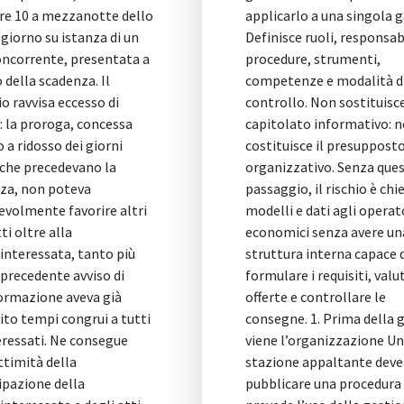
applicarlo a una singola gara.
vantaggiosa, de
Definisce ruoli, responsabilità,
architettura e
procedure, strumenti,
di importo par
competenze e modalità di
soglie europee
controllo. Non sostituisce il
approvato con 
capitolato informativo: ne
del 15 aprile 2
costituisce il presupposto
Gazzetta Uffici
organizzativo. Senza questo
Generale n. 11
passaggio, il rischio è chiedere
2026) ed è vinc
modelli e dati agli operatori
stazioni appal
economici senza avere una
maggio 2026. 
struttura interna capace di
illustrativa c
formulare i requisiti, valutare le
spiega le scelt
offerte e controllare le
richiama le p
consegne. 1. Prima della gara
approfondisce 
viene l’organizzazione Una
dagli operatori
stazione appaltante deve
partecipazione,
pubblicare una procedura che
gestione infor