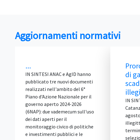
Aggiornamenti normativi
Proroga del termine
di gara a ridosso della
D hanno
ocumenti
scadenza: è
el 6°
illegittima
e per il
IN SINTESI Il TAR Calabria,
026
Catanzaro, Sez. I, sentenza 5
sull'uso
agosto 2026, n. 1538, dichiara
illegittima la proroga del
politiche
termine di partecipazione a una
e le
selezione pubblica, concessa